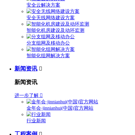
安全云解决方案
安全无线网络建设方案
智能化机房建设及动环监测
分支组网及移动办公
智能化组网解决方案
新闻资讯

新闻资讯
进一步了解

金年会·jinnianhui(中国)官方网站
行业新闻
工程案例
