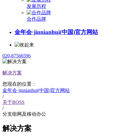
发展历程
合作品牌
金年会·jinnianhui(中国)官方网站
020-87566596
解决方案
您现在的位置：
金年会·jinnianhui(中国)官方网站
/
关于BOSS
/
分支组网及移动办公
解决方案