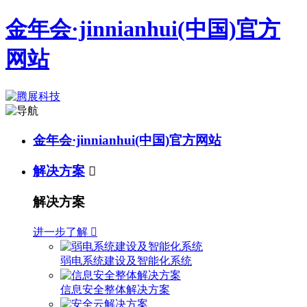
金年会·jinnianhui(中国)官方
网站
金年会·jinnianhui(中国)官方网站
解决方案

解决方案
进一步了解

弱电系统建设及智能化系统
信息安全整体解决方案