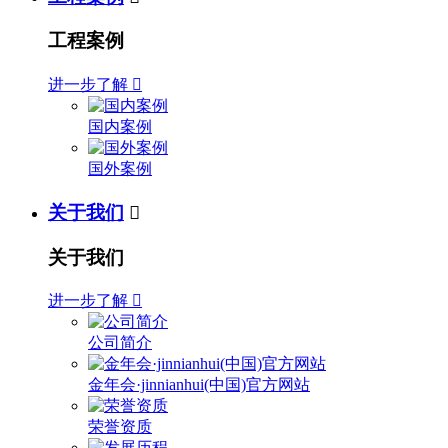
工程案例
进一步了解

国内案例
国外案例
关于我们

关于我们
进一步了解

公司简介
金年会·jinnianhui(中国)官方网站
荣誉资质