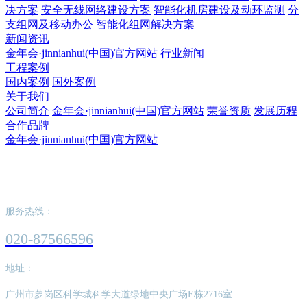
决方案
安全无线网络建设方案
智能化机房建设及动环监测
分
支组网及移动办公
智能化组网解决方案
新闻资讯
金年会·jinnianhui(中国)官方网站
行业新闻
工程案例
国内案例
国外案例
关于我们
公司简介
金年会·jinnianhui(中国)官方网站
荣誉资质
发展历程
合作品牌
金年会·jinnianhui(中国)官方网站
金年会·jinnianhui(中国)官方网站
服务热线：
020-87566596
地址：
广州市萝岗区科学城科学大道绿地中央广场E栋2716室