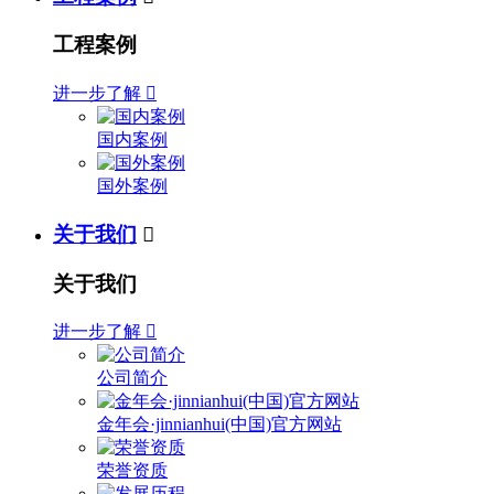
工程案例
进一步了解

国内案例
国外案例
关于我们

关于我们
进一步了解

公司简介
金年会·jinnianhui(中国)官方网站
荣誉资质