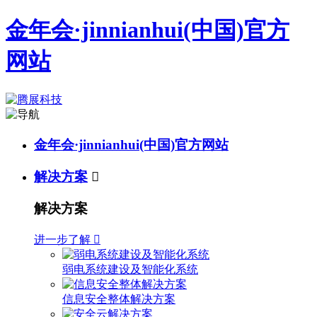
金年会·jinnianhui(中国)官方
网站
金年会·jinnianhui(中国)官方网站
解决方案

解决方案
进一步了解

弱电系统建设及智能化系统
信息安全整体解决方案