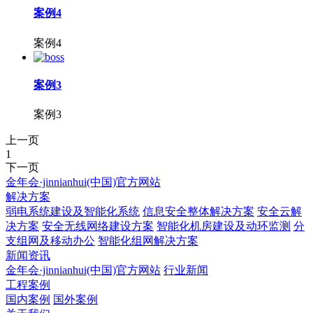
案例4
案例4
案例3
案例3
上一页
1
下一页
金年会·jinnianhui(中国)官方网站
解决方案
弱电系统建设及智能化系统
信息安全整体解决方案
安全云解
决方案
安全无线网络建设方案
智能化机房建设及动环监测
分
支组网及移动办公
智能化组网解决方案
新闻资讯
金年会·jinnianhui(中国)官方网站
行业新闻
工程案例
国内案例
国外案例