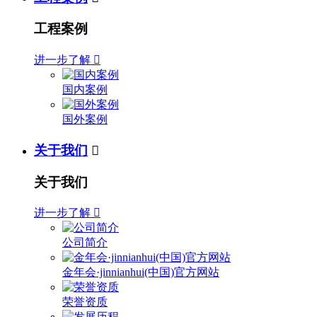
工程案例
进一步了解

国内案例
国外案例
关于我们

关于我们
进一步了解

公司简介
金年会·jinnianhui(中国)官方网站
荣誉资质