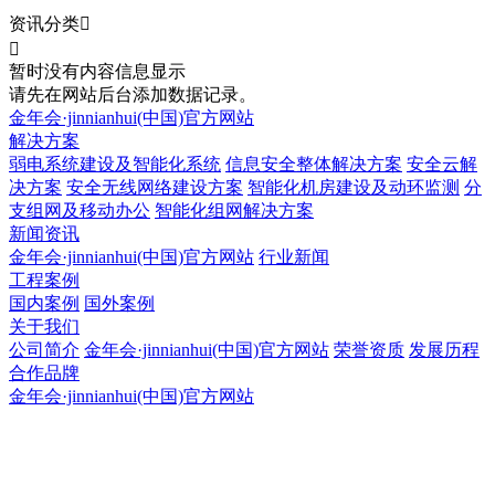
资讯分类


暂时没有内容信息显示
请先在网站后台添加数据记录。
金年会·jinnianhui(中国)官方网站
解决方案
弱电系统建设及智能化系统
信息安全整体解决方案
安全云解
决方案
安全无线网络建设方案
智能化机房建设及动环监测
分
支组网及移动办公
智能化组网解决方案
新闻资讯
金年会·jinnianhui(中国)官方网站
行业新闻
工程案例
国内案例
国外案例
关于我们
公司简介
金年会·jinnianhui(中国)官方网站
荣誉资质
发展历程
合作品牌
金年会·jinnianhui(中国)官方网站
金年会·jinnianhui(中国)官方网站