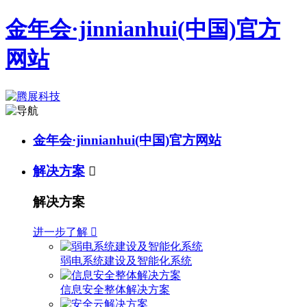
金年会·jinnianhui(中国)官方
网站
金年会·jinnianhui(中国)官方网站
解决方案

解决方案
进一步了解

弱电系统建设及智能化系统
信息安全整体解决方案