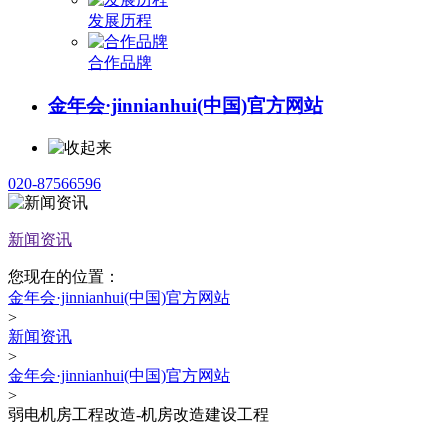
发展历程
合作品牌
金年会·jinnianhui(中国)官方网站
020-87566596
新闻资讯
您现在的位置：
金年会·jinnianhui(中国)官方网站
>
新闻资讯
>
金年会·jinnianhui(中国)官方网站
>
弱电机房工程改造-机房改造建设工程