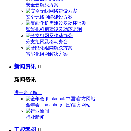
安全云解决方案
安全无线网络建设方案
智能化机房建设及动环监测
分支组网及移动办公
智能化组网解决方案
新闻资讯

新闻资讯
进一步了解

金年会·jinnianhui(中国)官方网站
行业新闻
工程案例
